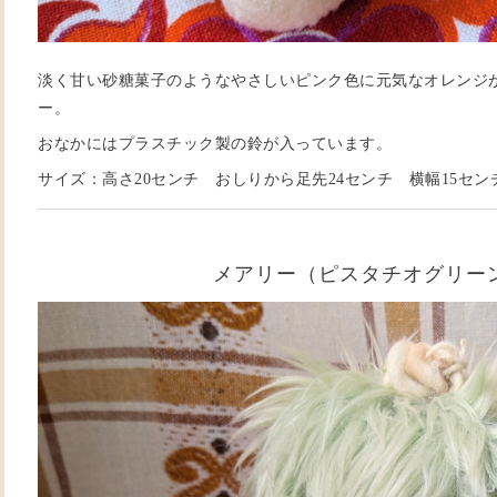
淡く甘い砂糖菓子のようなやさしいピンク色に元気なオレンジ
ー。
おなかにはプラスチック製の鈴が入っています。
サイズ：高さ20センチ おしりから足先24センチ 横幅15セン
メアリー（ピスタチオグリー