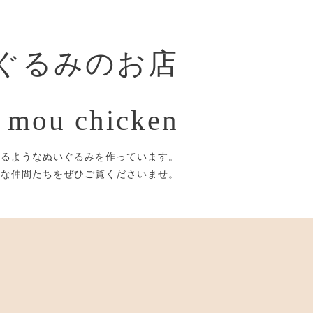
ぐるみのお店
 mou chicken
するようなぬいぐるみを作っています。
議な仲間たちをぜひご覧くださいませ。