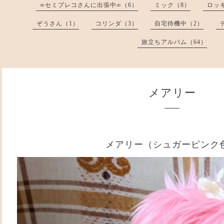
∞セミプレコさんに出張中∞（6）
ミック（8）
ロッ
ぞうさん（1）
コリンダ（3）
自宅待機中（2）
旅立ちアルバム（64）
メアリー
メアリー（シュガーピンク