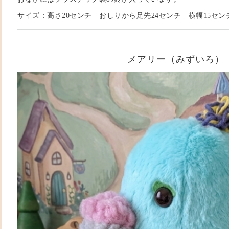
サイズ：高さ20センチ おしりから足先24センチ 横幅15セン
メアリー（みずいろ）