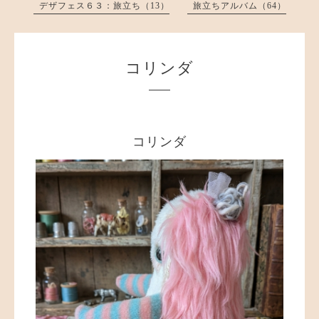
デザフェス６３：旅立ち（13）
旅立ちアルバム（64）
コリンダ
コリンダ