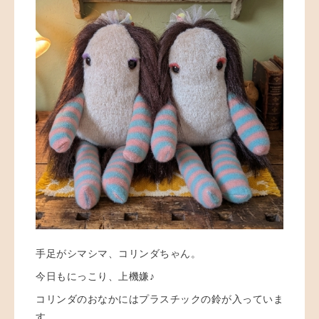
手足がシマシマ、コリンダちゃん。
今日もにっこり、上機嫌♪
コリンダのおなかにはプラスチックの鈴が入っていま
す。