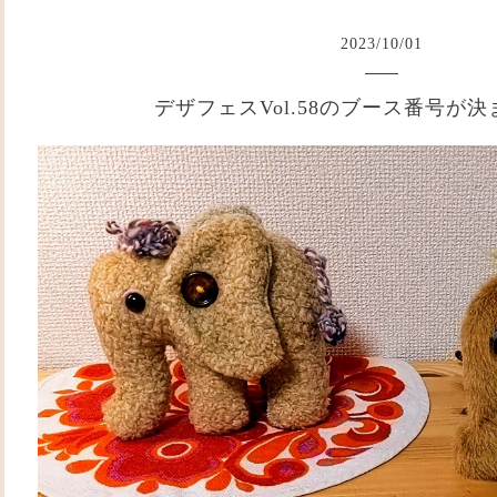
2023
/
10
/
01
デザフェスVol.58のブース番号が決