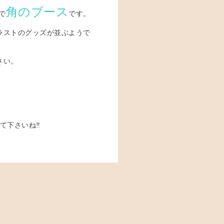
角のブース
で
です。
ラストのグッズが並ぶようで
さい。
て下さいね‼